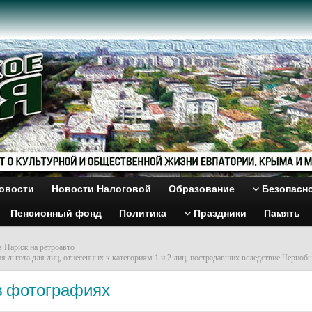
овости
Новости Налоговой
Образование
Безопасн
Пенсионный фонд
Политика
Праздники
Память
в Париж на ретроавто
я льгота для лиц, отнесенных к категориям 1 и 2 лиц, пострадавших вследствие Черноб
в фотографиях