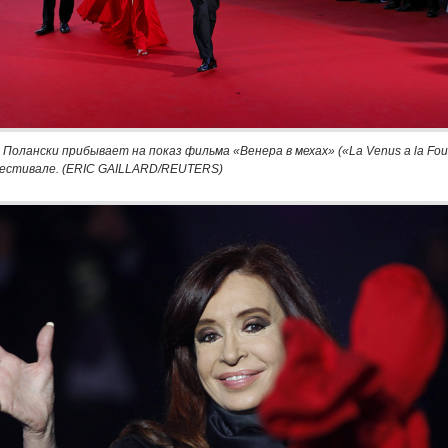
Полански прибывает на показ фильма «Венера в мехах» («La Venus a la Four
естивале. (ERIC GAILLARD/REUTERS)