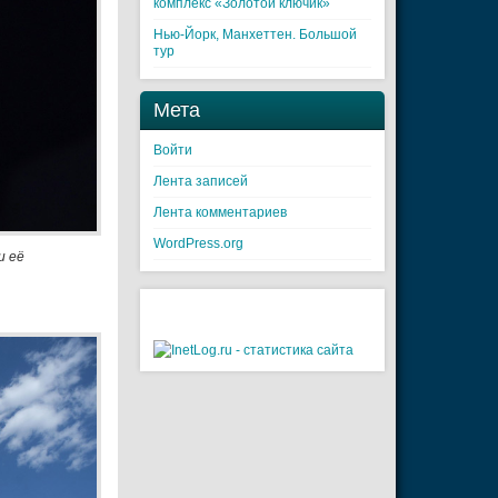
комплекс «Золотой ключик»
Нью-Йорк, Манхеттен. Большой
тур
Мета
Войти
Лента записей
Лента комментариев
WordPress.org
и её