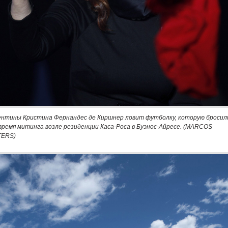
нтины Кристина Фернандес де Киршнер ловит футболку, которую бросил
 время митинга возле резиденции Каса-Роса в Буэнос-Айресе. (MARCOS
TERS)