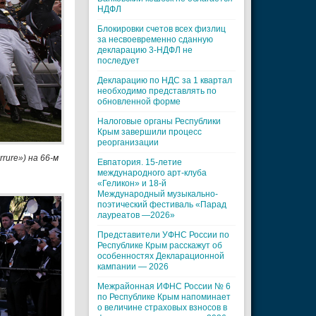
НДФЛ
Блокировки счетов всех физлиц
за несвоевременно сданную
декларацию 3-НДФЛ не
последует
Декларацию по НДС за 1 квартал
необходимо представлять по
обновленной форме
Налоговые органы Республики
Крым завершили процесс
реорганизации
rure») на 66-м
Евпатория. 15-летие
международного арт-клуба
«Геликон» и 18-й
Международный музыкально-
поэтический фестиваль «Парад
лауреатов —2026»
Представители УФНС России по
Республике Крым расскажут об
особенностях Декларационной
кампании — 2026
Межрайонная ИФНС России № 6
по Республике Крым напоминает
о величине страховых взносов в