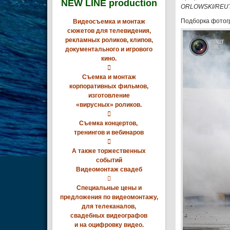
NEW LINE production
ORLOWSKI/REU
Подборка фотогр
Видеосъемка и монтаж
сюжетов для телевидения,
рекламных роликов, клипов,
документального и игрового
кино.

Съемка и монтаж
корпоративных фильмов,
изготовление
«вирусных» роликов.

Съемка концертов,
тренингов и вебинаров

А также торжественных
событий
Видеомонтаж свадеб

Специальные цены и
предложения по видеомонтажу,
для телеканалов,
свадебных видеографов
и на оцифровку видео.