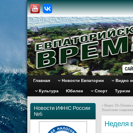
Главная
Новости Евпатории
Видео н
Культура
Юбилеи
Спорт
Туризм
«
Видео: Из Пекина 
Новости ИФНС России
Налоговая социальна
№6
Неделя 