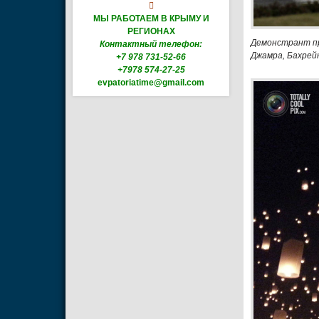

МЫ РАБОТАЕМ В КРЫМУ И
РЕГИОНАХ
Демонстрант пр
Контактный телефон:
Джамра, Бахре
+7 978 731-52-66
+7978 574-27-25
evpatoriatime@gmail.com