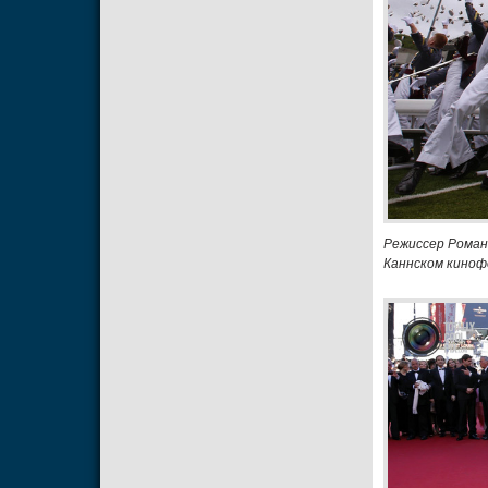
Режиссер Роман 
Каннском киноф