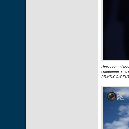
Президент Арге
сторонники, во
BRINDICCI/REU