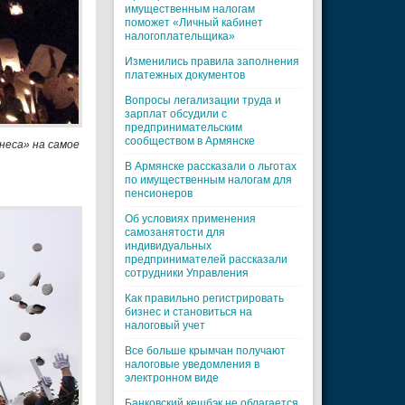
имущественным налогам
поможет «Личный кабинет
налогоплательщика»
Изменились правила заполнения
платежных документов
Вопросы легализации труда и
зарплат обсудили с
предпринимательским
сообществом в Армянске
неса» на самое
В Армянске рассказали о льготах
по имущественным налогам для
пенсионеров
Об условиях применения
самозанятости для
индивидуальных
предпринимателей рассказали
сотрудники Управления
Как правильно регистрировать
бизнес и становиться на
налоговый учет
Все больше крымчан получают
налоговые уведомления в
электронном виде
Банковский кешбэк не облагается