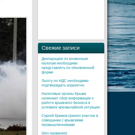
Свежие записи
Декларацию по косвенным
налогам необходимо
представлять по обновленной
форме
Льготу по НДС необходимо
подтверждать корректно
Налоговые органы Крыма
начинают сбор информации о
работе крымского бизнеса в
условиях чрезвычайной ситуации
Cергей Крюков принял участие в
совещании с крымскими
промышленниками
(без названия)