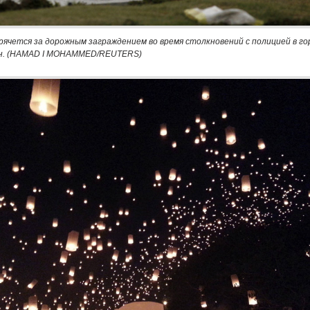
ячется за дорожным заграждением во время столкновений с полицией в го
йн. (HAMAD I MOHAMMED/REUTERS)