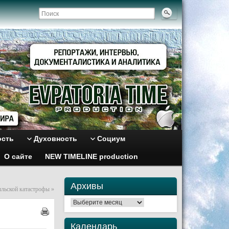
ость
Духовность
Социум
О сайте
NEW TIMELINE production
Архивы
ыльской катастрофы
»
Архивы
Календарь