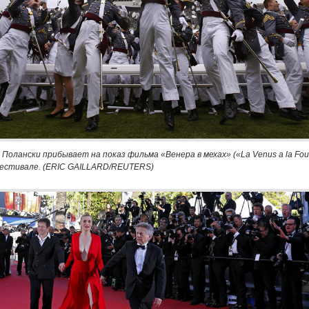
Полански прибывает на показ фильма «Венера в мехах» («La Venus a la Four
естивале. (ERIC GAILLARD/REUTERS)