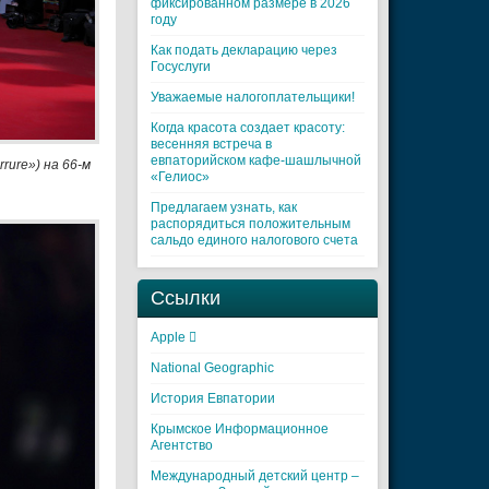
фиксированном размере в 2026
году
Как подать декларацию через
Госуслуги
Уважаемые налогоплательщики!
Когда красота создает красоту:
весенняя встреча в
евпаторийском кафе-шашлычной
rure») на 66-м
«Гелиос»
Предлагаем узнать, как
распорядиться положительным
сальдо единого налогового счета
Ссылки
Apple 
National Geographic
История Евпатории
Крымское Информационное
Агентство
Международный детский центр –