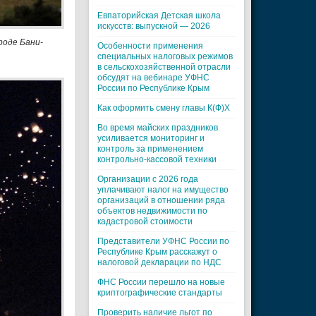
Евпаторийская Детская школа
искусств: выпускной — 2026
роде Бани-
Особенности применения
специальных налоговых режимов
в сельскохозяйственной отрасли
обсудят на вебинаре УФНС
России по Республике Крым
Как оформить смену главы К(Ф)Х
Во время майских праздников
усиливается мониторинг и
контроль за применением
контрольно-кассовой техники
Организации с 2026 года
уплачивают налог на имущество
организаций в отношении ряда
объектов недвижимости по
кадастровой стоимости
Представители УФНС России по
Республике Крым расскажут о
налоговой декларации по НДС
ФНС России перешло на новые
криптографические стандарты
Проверить наличие льгот по