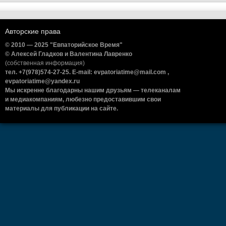
Авторские права
© 2010 — 2025 "Евпаторийское Время"
© Алексей Гладков и Валентина Лавренко
(собственная информация)
тел. +7(978)574-27-25. E-mail: evpatoriatime@mail.com ,
evpatoriatime@yandex.ru
Мы искренне благодарны нашим друзьям — телеканалам
и медиакомпаниям, любезно предоставившим свои
материалы для публикации на сайте.