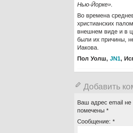
Нью-Йорке».
Во времена средне
христианских палом
внешнем виде и в ц
были их причины, н
Иакова.
Пол Уолш,
JN1
, И
Добавить к
Ваш адрес email не
помечены
*
Сообщение:
*