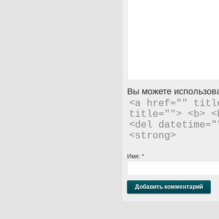
Вы можете использова
<a href="" titl
title=""> <b> <
<del datetime="
<strong> 
Имя:
*