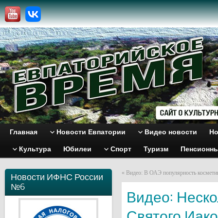
Главная
Новости Евпатории
Видео новости
Но
Культура
Юбилеи
Спорт
Туризм
Пенсионн
«
Видео: В ОАЭ популярность космети
Новости ИФНС России
№6
Видео: Неско
Святого Иак