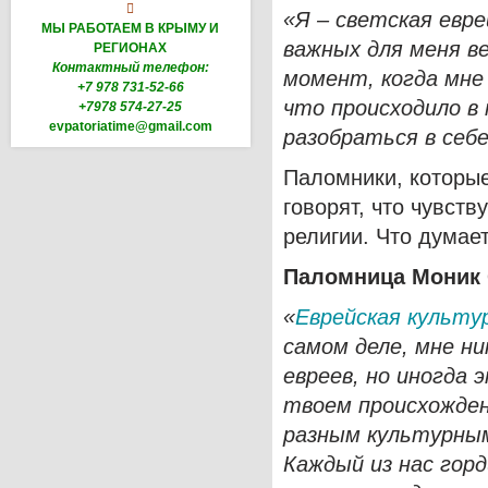

«Я – светская евре
МЫ РАБОТАЕМ В КРЫМУ И
важных для меня в
РЕГИОНАХ
Контактный телефон:
момент, когда мне
+7 978 731-52-66
что происходило в 
+7978 574-27-25
evpatoriatime@gmail.com
разобраться в себ
Паломники, которые
говорят, что чувст
религии. Что думае
Паломница Моник 
«
Еврейская культу
самом деле, мне ни
евреев, но иногда 
твоем происхождени
разным культурным
Каждый из нас гор