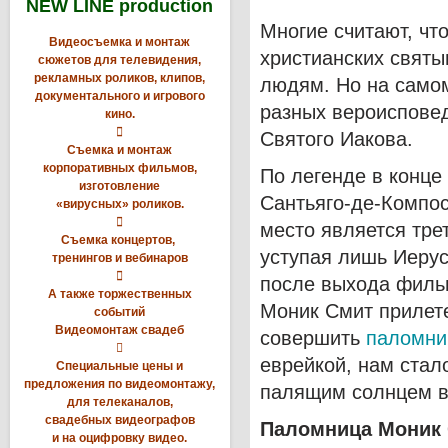
NEW LINE production
Многие считают, что
Видеосъемка и монтаж
христианских святы
сюжетов для телевидения,
рекламных роликов, клипов,
людям. Но на самом
документального и игрового
разных вероисповед
кино.

Святого Иакова.
Съемка и монтаж
корпоративных фильмов,
По легенде в конце
изготовление
Сантьяго-де-Компос
«вирусных» роликов.

место является тре
Съемка концертов,
уступая лишь Иерус
тренингов и вебинаров

после выхода филь
А также торжественных
Моник Смит прилет
событий
Видеомонтаж свадеб
совершить
паломни

еврейкой, нам стал
Специальные цены и
предложения по видеомонтажу,
палящим солнцем ве
для телеканалов,
свадебных видеографов
Паломница Моник 
и на оцифровку видео.