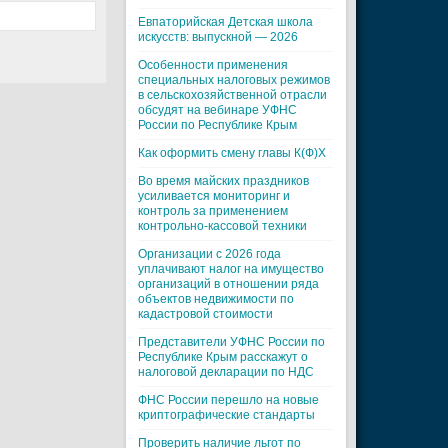
Евпаторийская Детская школа
искусств: выпускной — 2026
Особенности применения
специальных налоговых режимов
в сельскохозяйственной отрасли
обсудят на вебинаре УФНС
России по Республике Крым
Как оформить смену главы К(Ф)Х
Во время майских праздников
усиливается мониторинг и
контроль за применением
контрольно-кассовой техники
Организации с 2026 года
уплачивают налог на имущество
организаций в отношении ряда
объектов недвижимости по
кадастровой стоимости
Представители УФНС России по
Республике Крым расскажут о
налоговой декларации по НДС
ФНС России перешло на новые
криптографические стандарты
Проверить наличие льгот по