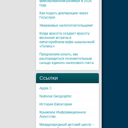
фиксированном размере в 2026
году
Как подать декларацию через
Госуслуги
Уважаемые налогоплательщики!
Когда красота создает красоту:
весенняя встреча в
евпаторийском кафе-шашлычной
«Гелиос»
Предлагаем узнать, как
распорядиться положительным
сальдо единого налогового счета
Ссылки
Apple 
National Geographic
История Евпатории
Крымское Информационное
Агентство
Международный детский центр –