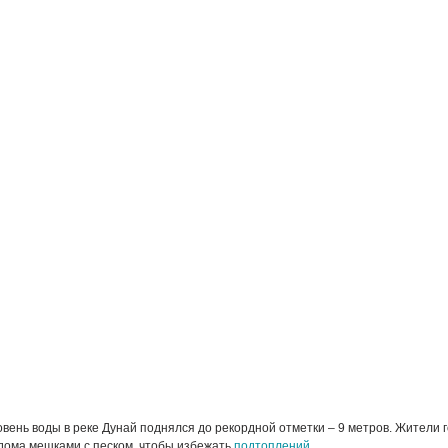
вень воды в реке Дунай поднялся до рекордной отметки – 9 метров. Жители 
дома мешками с песком, чтобы избежать
подтоплений
.