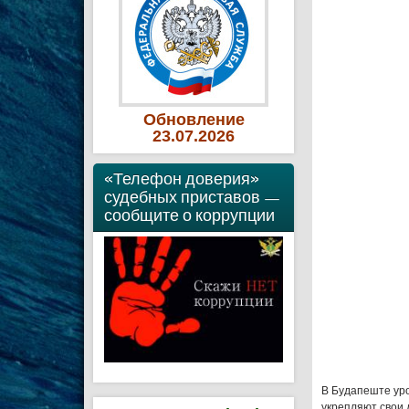
Обновление
23
.07
.2026
«Телефон доверия»
судебных приставов —
сообщите о коррупции
В Будапеште уро
укрепляют свои 