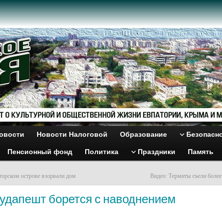
овости
Новости Налоговой
Образование
Безопасн
Пенсионный фонд
Политика
Праздники
Память
торском острове взорвали дом
Видео: Термиты съели более
Будапешт борется с наводнением