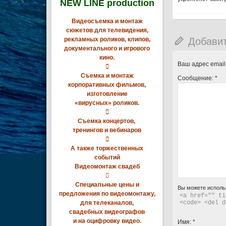
NEW LINE production
Видеосъемка и монтаж
сюжетов для телевидения,
Добави
рекламных роликов, клипов,
документального и игрового
кино.
Ваш адрес email

Съемка и монтаж
Сообщение:
*
корпоративных фильмов,
изготовление
«вирусных» роликов.

Съемка концертов,
тренингов и вебинаров

А также торжественных
событий
Видеомонтаж свадеб

Специальные цены и
Вы можете исполь
предложения по видеомонтажу,
<a href="" ti
для телеканалов,
<code> <del d
свадебных видеографов
и на оцифровку видео.
Имя:
*