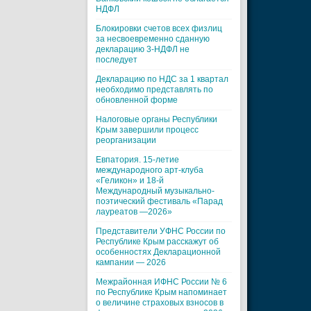
НДФЛ
Блокировки счетов всех физлиц
за несвоевременно сданную
декларацию 3-НДФЛ не
последует
Декларацию по НДС за 1 квартал
необходимо представлять по
обновленной форме
Налоговые органы Республики
Крым завершили процесс
реорганизации
Евпатория. 15-летие
международного арт-клуба
«Геликон» и 18-й
Международный музыкально-
поэтический фестиваль «Парад
лауреатов —2026»
Представители УФНС России по
Республике Крым расскажут об
особенностях Декларационной
кампании — 2026
Межрайонная ИФНС России № 6
по Республике Крым напоминает
о величине страховых взносов в