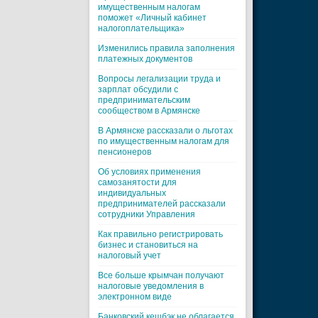
имущественным налогам
поможет «Личный кабинет
налогоплательщика»
Изменились правила заполнения
платежных документов
Вопросы легализации труда и
зарплат обсудили с
предпринимательским
сообществом в Армянске
В Армянске рассказали о льготах
по имущественным налогам для
пенсионеров
Об условиях применения
самозанятости для
индивидуальных
предпринимателей рассказали
сотрудники Управления
Как правильно регистрировать
бизнес и становиться на
налоговый учет
Все больше крымчан получают
налоговые уведомления в
электронном виде
Банковский кешбэк не облагается