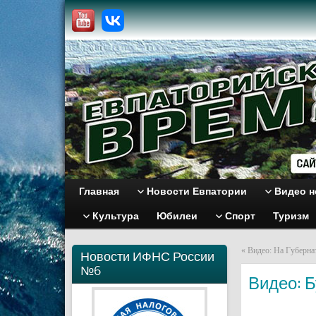
Главная
Новости Евпатории
Видео н
Культура
Юбилеи
Спорт
Туризм
«
Видео: На Губерна
Новости ИФНС России
№6
Видео: 