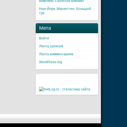
комплекс «Золотой ключик»
Нью-Йорк, Манхеттен. Большой
тур
Мета
Войти
Лента записей
Лента комментариев
WordPress.org