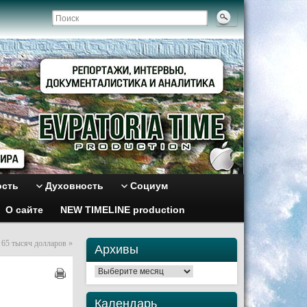
ость
Духовность
Социум
О сайте
NEW TIMELINE production
 65 тысяч долларов
»
Архивы
Архивы
Календарь