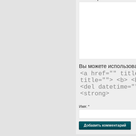
Вы можете использова
<a href="" titl
title=""> <b> <
<del datetime="
<strong> 
Имя:
*