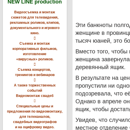
NEW LINE production
Видеосъемка и монтаж
сюжетов для телевидения,
рекламных роликов, клипов,
Эти банкноты полг
документального и игрового
женщине в провинци
кино.

тысяч юаней, это б
Съемка и монтаж
корпоративных фильмов,
Вместо того, чтобы 
изготовление
женщина завернула
«вирусных» роликов.

деревянный ящик.
Съемка концертов,
тренингов и вебинаров
В результате на це

пропустили ни одно
А также торжественных
событий
подозревала, что е
Видеомонтаж свадеб
Однако в апреле он

Специальные цены и
ящик, чтобы достат
предложения по видеомонтажу,
для телеканалов,
Увидев, что случил
свадебных видеографов
местное отделение 
и на оцифровку видео.