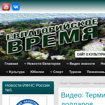
Главная
Новости Евпатории
Видео новости
Но
Культура
Юбилеи
Спорт
Туризм
Пенсионн
«
Видео: Будапешт борется с наводнен
Новости ИФНС России
№6
Видео: Терми
долларов