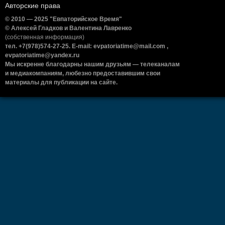
Авторские права
© 2010 — 2025 "Евпаторийское Время"
© Алексей Гладков и Валентина Лавренко
(собственная информация)
тел. +7(978)574-27-25. E-mail: evpatoriatime@mail.com ,
evpatoriatime@yandex.ru
Мы искренне благодарны нашим друзьям — телеканалам
и медиакомпаниям, любезно предоставившим свои
материалы для публикации на сайте.