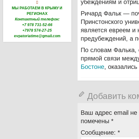
убеждениям и отриц

МЫ РАБОТАЕМ В КРЫМУ И
Ричард Фальк — по
РЕГИОНАХ
Контактный телефон:
Принстонского униве
+7 978 731-52-66
является евреем и 
+7978 574-27-25
evpatoriatime@gmail.com
предубеждений, а п
По словам Фалька, 
прямой связи межд
Бостоне
, оказались
Добавить к
Ваш адрес email не
помечены
*
Сообщение:
*