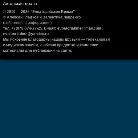
Авторские права
© 2010 — 2025 "Евпаторийское Время"
© Алексей Гладков и Валентина Лавренко
(собственная информация)
тел. +7(978)574-27-25. E-mail: evpatoriatime@mail.com ,
evpatoriatime@yandex.ru
Мы искренне благодарны нашим друзьям — телеканалам
и медиакомпаниям, любезно предоставившим свои
материалы для публикации на сайте.