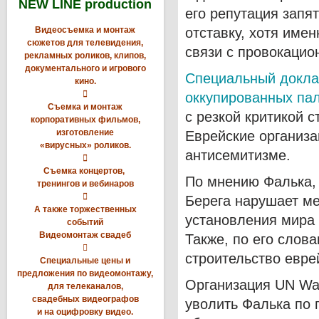
NEW LINE production
его репутация запят
Видеосъемка и монтаж
отставку, хотя име
сюжетов для телевидения,
связи с провокаци
рекламных роликов, клипов,
документального и игрового
Cпециальный докла
кино.

оккупированных пал
Съемка и монтаж
с резкой критикой 
корпоративных фильмов,
изготовление
Еврейские организа
«вирусных» роликов.
антисемитизме.

Съемка концертов,
По мнению Фалька,
тренингов и вебинаров

Берега нарушает м
А также торжественных
установления мира
событий
Видеомонтаж свадеб
Также, по его слова

строительство евре
Специальные цены и
предложения по видеомонтажу,
Организация UN Wa
для телеканалов,
свадебных видеографов
уволить Фалька по 
и на оцифровку видео.