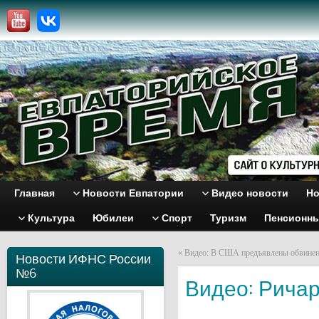
Главная
Новости Евпатории
Видео новости
Но
Культура
Юбилеи
Спорт
Туризм
Пенсионн
«
Видео: В США предъявлены обвинен
Новости ИФНС России
№6
Видео: Ричар