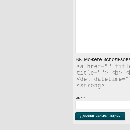
Вы можете использова
<a href="" titl
title=""> <b> <
<del datetime="
<strong> 
Имя:
*