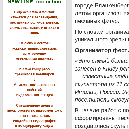
NEW LINE production
городе Бланкенберг
Видеосъемка и монтаж
летом организовыв
сюжетов для телевидения,
песчаных фигур.
рекламных роликов, клипов,
документального и игрового
По словам организа
кино.

уникального зрелищ
Съемка и монтаж
корпоративных фильмов,
Организатор фест
изготовление
«вирусных» роликов.
«
Это самый большо

занесен в Книгу р
Съемка концертов,
тренингов и вебинаров
— известные люди.

скульптора из 11 с
А также торжественных
событий
Италии, России, У
Видеомонтаж свадеб
посетители смогут

Специальные цены и
В начале работ с п
предложения по видеомонтажу,
для телеканалов,
сформированы песч
свадебных видеографов
создавались скульп
и на оцифровку видео.