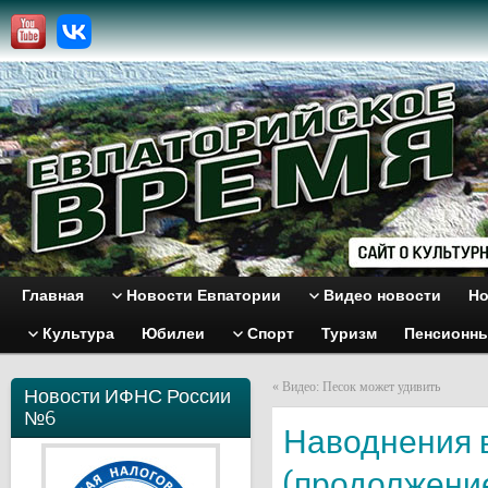
Главная
Новости Евпатории
Видео новости
Но
Культура
Юбилеи
Спорт
Туризм
Пенсионн
«
Видео: Песок может удивить
Новости ИФНС России
№6
Наводнения в
(продолжени