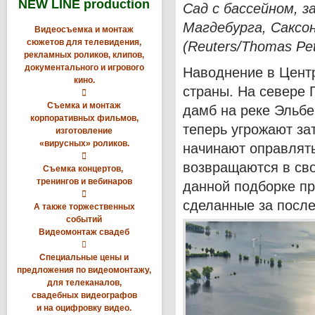
NEW LINE production
Сад с бассейном, 
Магдебурга, Саксон
Видеосъемка и монтаж
сюжетов для телевидения,
(Reuters/Thomas Pet
рекламных роликов, клипов,
документального и игрового
Наводнение в Центр
кино.
страны. На севере 

Съемка и монтаж
дамб на реке Эльбе
корпоративных фильмов,
теперь угрожают за
изготовление
«вирусных» роликов.
начинают оправлять

возвращаются в сво
Съемка концертов,
тренингов и вебинаров
данной подборке п

сделанные за после
А также торжественных
событий
Видеомонтаж свадеб

Специальные цены и
предложения по видеомонтажу,
для телеканалов,
свадебных видеографов
и на оцифровку видео.