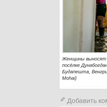
Женщины выносят м
посёлке Дунабогда
Будапешта, Венгрия
Mohai)
Добавить к