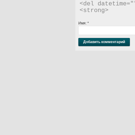
<del datetime="
<strong> 
Имя:
*