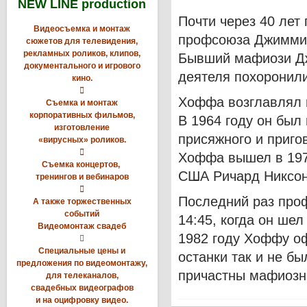
NEW LINE production
Почти через 40 лет
Видеосъемка и монтаж
профсоюза Джимми 
сюжетов для телевидения,
рекламных роликов, клипов,
Бывший мафиози Дж
документального и игрового
деятеля похоронили
кино.

Хоффа возглавлял п
Съемка и монтаж
корпоративных фильмов,
В 1964 году он был
изготовление
присяжного и приго
«вирусных» роликов.

Хоффа вышел в 1971
Съемка концертов,
США Ричард Никсон 
тренингов и вебинаров

Последний раз проф
А также торжественных
событий
14:45, когда он шел
Видеомонтаж свадеб
1982 году Хоффу о

Специальные цены и
останки так и не бы
предложения по видеомонтажу,
причастны мафиозн
для телеканалов,
свадебных видеографов
и на оцифровку видео.