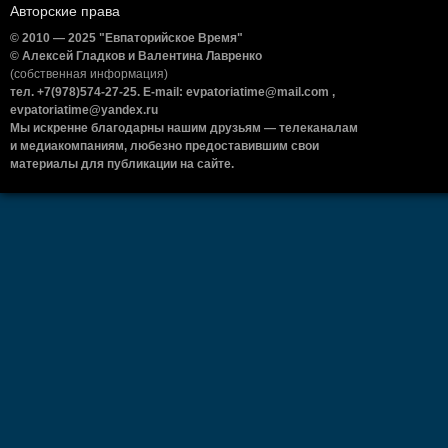
Авторские права
© 2010 — 2025 "Евпаторийское Время"
© Алексей Гладков и Валентина Лавренко
(собственная информация)
тел. +7(978)574-27-25. E-mail: evpatoriatime@mail.com ,
evpatoriatime@yandex.ru
Мы искренне благодарны нашим друзьям — телеканалам
и медиакомпаниям, любезно предоставившим свои
материалы для публикации на сайте.