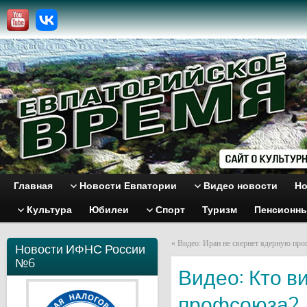
Главная
Новости Евпатории
Видео новости
Но
Культура
Юбилеи
Спорт
Туризм
Пенсионн
«
Видео: Иран не свернет ядерную пр
Новости ИФНС России
№6
Видео: Кто в
профсоюза?