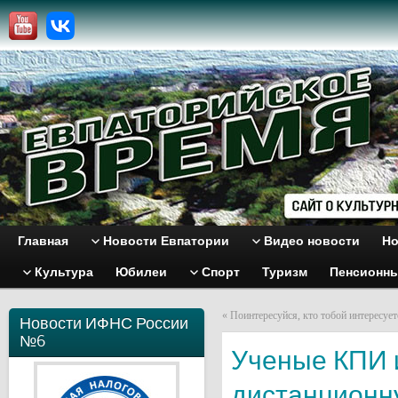
Главная
Новости Евпатории
Видео новости
Но
Культура
Юбилеи
Спорт
Туризм
Пенсионн
«
Поинтересуйся, кто тобой интересует
Новости ИФНС России
№6
Ученые КПИ и
дистанционн