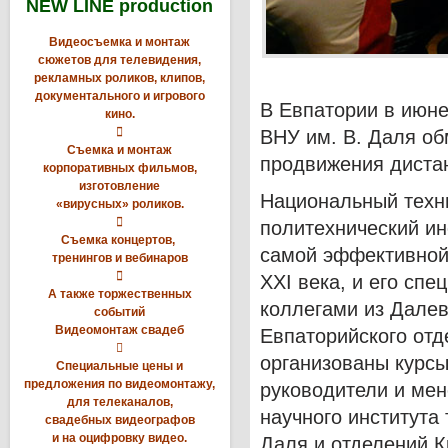
NEW LINE production
Видеосъемка и монтаж
сюжетов для телевидения,
рекламных роликов, клипов,
документального и игрового
В Евпатории в июн
кино.

ВНУ им. В. Даля об
Съемка и монтаж
продвижения диста
корпоративных фильмов,
изготовление
Национальный техн
«вирусных» роликов.

политехнический ин
Съемка концертов,
самой эффективной 
тренингов и вебинаров

ХХІ века, и его сп
А также торжественных
коллегами из Далев
событий
Видеомонтаж свадеб
Евпаторийского отд

организованы курс
Специальные цены и
предложения по видеомонтажу,
руководители и мен
для телеканалов,
научного института
свадебных видеографов
и на оцифровку видео.
Даля и отделений К