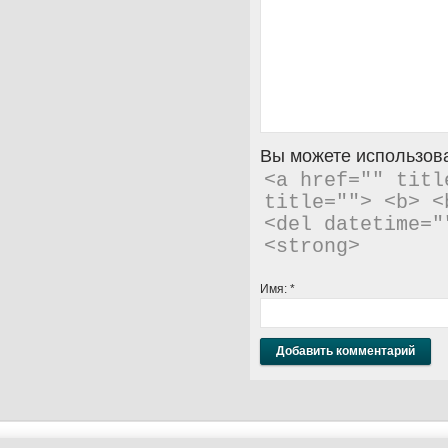
Вы можете использова
<a href="" titl
title=""> <b> <
<del datetime="
<strong> 
Имя:
*