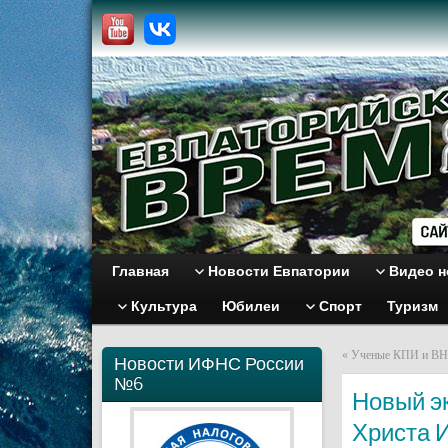
Главная
Новости Евпатории
Видео н
Культура
Юбилеи
Спорт
Туризм
«
Ученые КПИ и ВНУ
Новости ИФНС России
№6
Новый эк
Христа 