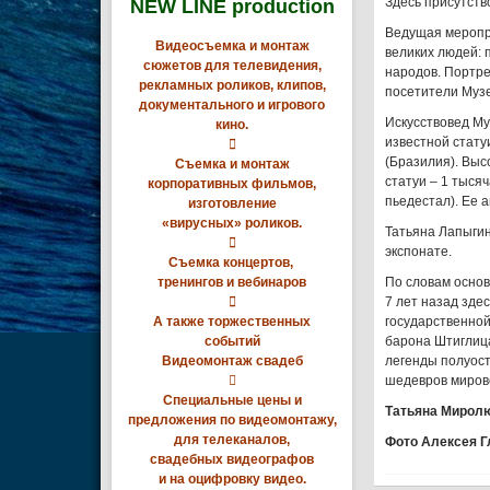
Здесь присутств
NEW LINE production
Ведущая меропри
Видеосъемка и монтаж
великих людей: 
сюжетов для телевидения,
народов. Портре
рекламных роликов, клипов,
посетители Музе
документального и игрового
Искусствовед Му
кино.
известной стату

(Бразилия). Выс
Съемка и монтаж
статуи – 1 тысяч
корпоративных фильмов,
пьедестал). Ее 
изготовление
«вирусных» роликов.
Татьяна Лапыгин

экспонате.
Съемка концертов,
тренингов и вебинаров
По словам основ

7 лет назад зде
А также торжественных
государственно
событий
барона Штиглица
Видеомонтаж свадеб
легенды полуост

шедевров миров
Специальные цены и
Татьяна Мирол
предложения по видеомонтажу,
для телеканалов,
Фото Алексея Г
свадебных видеографов
и на оцифровку видео.