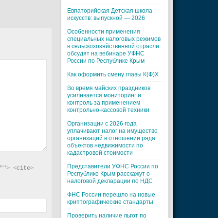
Евпаторийская Детская школа
искусств: выпускной — 2026
Особенности применения
специальных налоговых режимов
в сельскохозяйственной отрасли
обсудят на вебинаре УФНС
России по Республике Крым
Как оформить смену главы К(Ф)Х
Во время майских праздников
усиливается мониторинг и
контроль за применением
контрольно-кассовой техники
Организации с 2026 года
уплачивают налог на имущество
организаций в отношении ряда
объектов недвижимости по
кадастровой стоимости
Представители УФНС России по
"> <cite> 
Республике Крым расскажут о
налоговой декларации по НДС
ФНС России перешло на новые
криптографические стандарты
Проверить наличие льгот по