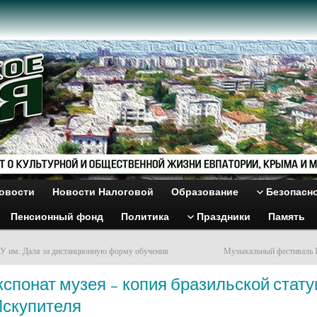
овости
Новости Налоговой
Образование
Безопасн
Пенсионный фонд
Политика
Праздники
Память
 им. Даля за дистанционную форму обучения
Музыкальный фестиваль I
спонат музея – копия бразильской стату
Искупителя