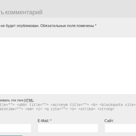
ть комментарий
 не будет опубликован.
Обязательные поля помечены
*
зовать эти теги
HTML
:
tle=""> <abbr title=""> <acronym title=""> <b> <blockquote cite="
atetime=""> <em> <i> <q cite=""> <s> <strike> <strong> 
E-Mail:
*
Сайт: