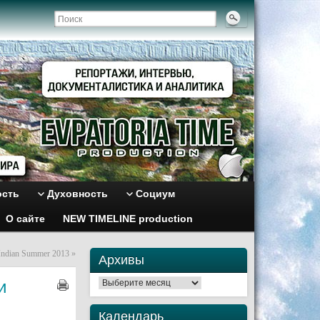
ость
Духовность
Социум
О сайте
NEW TIMELINE production
ndian Summer 2013
»
Архивы
и
Архивы
Календарь