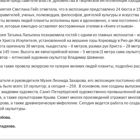
овали представители власти, духовенства и творческой интеллигенции город
ятия Светлана Гейс отметила, что в экспозиции представлено 24 бюста и 1
правителей, ученых, полководцев, философов, деятелей культуры и искусства
ты великих людей планеты исполнены ярко и вдохновенно, о чем постоянно г
я, которые ежегодно оставляют восторженные отклики в «Книге отзывов».
зея Татьяна Лапыгина познакомила гостей с одним из главных экспонатов – 
и Христа Искупителя, установленной на вершине горы Корковаду в Рио-де-
ота оригинала 38 метров, пьедестала – 8 метров, размах рук Христа – 28 мет
а 145 тонн. Высота же евпаторийской копии – 5 метров (3 метра сама скульпту
автор – ялтинский художник-скульптор Владимир Шевченко.
а также провела экскурсию по галерее великих людей планеты, подробно рас
ателя и руководителя Музея Леонида Захарова, его экспозиция постоянно об
сь было всего 10 скульптур, а сегодня – 259. В основном, они созданы выпуск
й академии художеств, Санкт-Петербургской художественно-промышленной а
, а также скульпторами Крыма. Сюжет многих произведений отражает много
рова, а также древнегреческую мифологию. Сегодня ведется работа по созд
ой скульптуры.
юбова.
ладкова.