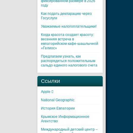
фиксированном размере в 2026
году
Как подать декларацию через
Госуслуги
Уважаемые налогоплательщики!
Когда красота создает красоту:
весенняя встреча в
евпаторийском кафе-шашлычной
«Гелиос»
Предлагаем узнать, как
распорядиться положительным
сальдо единого налогового счета
Ссылки
Apple 
National Geographic
История Евпатории
Крымское Информационное
Агентство
Международный детский центр –