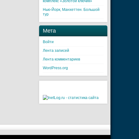
комплекс «Золотой ключик»
Нью-Йорк, Манхеттен. Большой
тур
Мета
Войти
Лента записей
Лента комментариев
WordPress.org