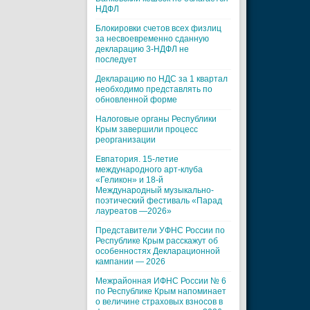
НДФЛ
Блокировки счетов всех физлиц
за несвоевременно сданную
декларацию 3-НДФЛ не
последует
Декларацию по НДС за 1 квартал
необходимо представлять по
обновленной форме
Налоговые органы Республики
Крым завершили процесс
реорганизации
Евпатория. 15-летие
международного арт-клуба
«Геликон» и 18-й
Международный музыкально-
поэтический фестиваль «Парад
лауреатов —2026»
Представители УФНС России по
Республике Крым расскажут об
особенностях Декларационной
кампании — 2026
Межрайонная ИФНС России № 6
по Республике Крым напоминает
о величине страховых взносов в