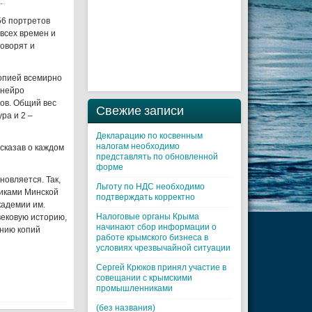
а.
56 портретов
 всех времен и
оворят и
копией всемирно
Жанейро
ров. Общий вес
Свежие записи
ра и 2 –
Декларацию по косвенным
налогам необходимо
сказав о каждом
представлять по обновленной
форме
новляется. Так,
Льготу по НДС необходимо
никами Минской
подтверждать корректно
кадемии им.
Налоговые органы Крыма
вековую историю,
начинают сбор информации о
анию копий
работе крымского бизнеса в
условиях чрезвычайной ситуации
Cергей Крюков принял участие в
совещании с крымскими
промышленниками
(без названия)