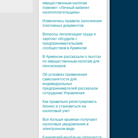
имущественным налогам
поможет «Личный кабинет
налогоплательщика»
Изменились правила заполнения
платежных документов
Вопросы легализации труда и
зарплат обсудили с
предпринимательским
сообществом в Армянске
В Армянске рассказали о льготах
по имущественным налогам для
пенсионеров
Об условиях применения
самозанятости для
индивидуальных
предпринимателей рассказали
сотрудники Управления
Как правильно регистрировать
бизнес и становиться на
налоговый учет
Все больше крымчан получают
налоговые уведомления в
электронном виде
Банковский кешбэк не облагается