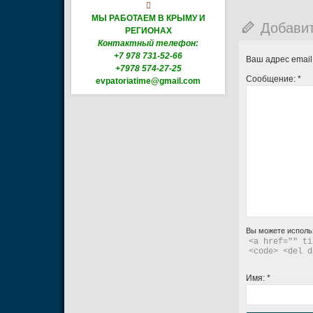

МЫ РАБОТАЕМ В КРЫМУ И
Добави
РЕГИОНАХ
Контактный телефон:
+7 978 731-52-66
Ваш адрес email
+7978 574-27-25
Сообщение:
*
evpatoriatime@gmail.com
Вы можете исполь
<a href="" ti
<code> <del d
Имя:
*