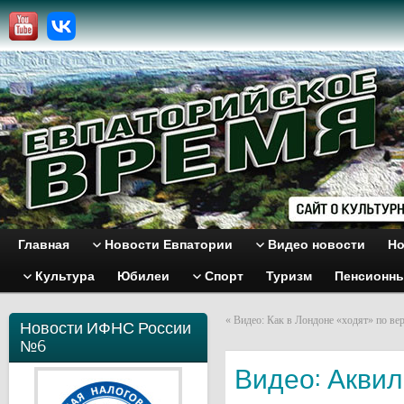
Главная
Новости Евпатории
Видео новости
Но
Культура
Юбилеи
Спорт
Туризм
Пенсионн
«
Видео: Как в Лондоне «ходят» по вер
Новости ИФНС России
№6
Видео: Аквил