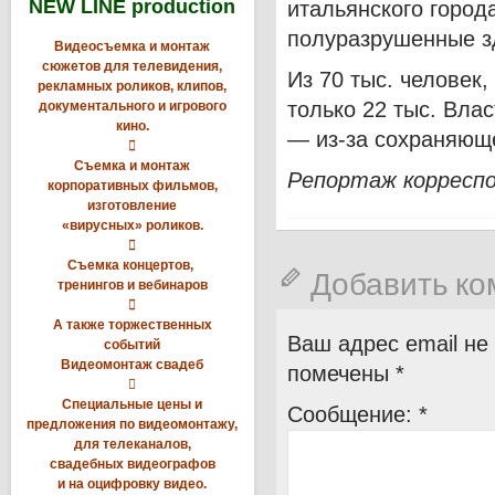
NEW LINE production
итальянского город
полуразрушенные з
Видеосъемка и монтаж
сюжетов для телевидения,
Из 70 тыс. человек
рекламных роликов, клипов,
только 22 тыс. Вла
документального и игрового
кино.
— из-за сохраняющ

Съемка и монтаж
Репортаж корреспо
корпоративных фильмов,
изготовление
«вирусных» роликов.

Съемка концертов,
Добавить к
тренингов и вебинаров

А также торжественных
Ваш адрес email не
событий
Видеомонтаж свадеб
помечены
*

Специальные цены и
Сообщение:
*
предложения по видеомонтажу,
для телеканалов,
свадебных видеографов
и на оцифровку видео.