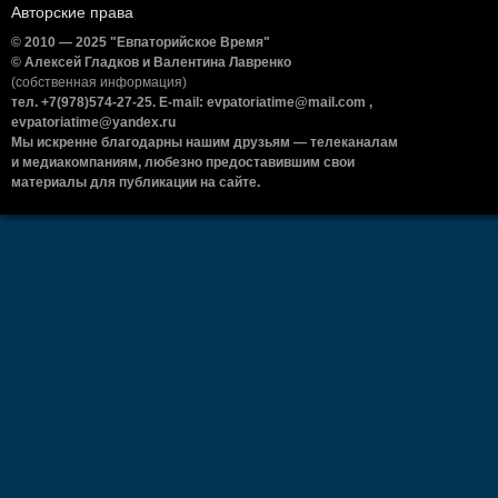
Авторские права
© 2010 — 2025 "Евпаторийское Время"
© Алексей Гладков и Валентина Лавренко
(собственная информация)
тел. +7(978)574-27-25. E-mail: evpatoriatime@mail.com ,
evpatoriatime@yandex.ru
Мы искренне благодарны нашим друзьям — телеканалам
и медиакомпаниям, любезно предоставившим свои
материалы для публикации на сайте.