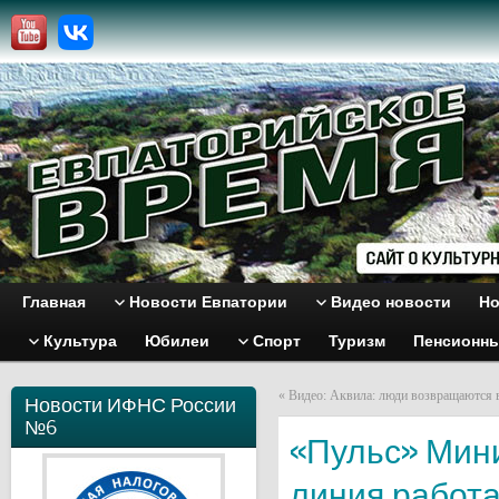
Главная
Новости Евпатории
Видео новости
Но
Культура
Юбилеи
Спорт
Туризм
Пенсионн
«
Видео: Аквила: люди возвращаются 
Новости ИФНС России
№6
«Пульс» Мини
линия работа