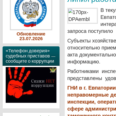
В тек
Евпат
интер
запроса поступило 
Обновление
23
.07
.2026
Субъекты хозяйств
относительно прием
«Телефон доверия»
акта документально
судебных приставов —
сообщите о коррупции
информацию.
Работниками инспе
представлены удов
ГНИ в г. Евпатори
неправомерные де
инспекции, опера
сфере администри
таможенного конт