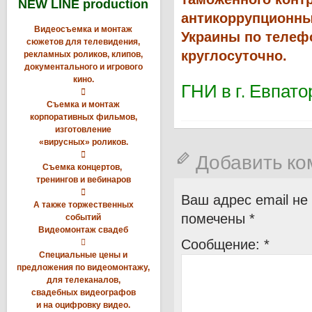
NEW LINE production
антикоррупционны
Видеосъемка и монтаж
Украины по телефо
сюжетов для телевидения,
круглосуточно.
рекламных роликов, клипов,
документального и игрового
кино.
ГНИ в г. Евпат

Съемка и монтаж
корпоративных фильмов,
изготовление
«вирусных» роликов.

Добавить к
Съемка концертов,
тренингов и вебинаров

Ваш адрес email не
А также торжественных
помечены
*
событий
Видеомонтаж свадеб
Сообщение:
*

Специальные цены и
предложения по видеомонтажу,
для телеканалов,
свадебных видеографов
и на оцифровку видео.