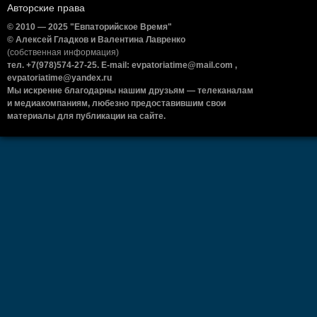
Авторские права
© 2010 — 2025 "Евпаторийское Время"
© Алексей Гладков и Валентина Лавренко
(собственная информация)
тел. +7(978)574-27-25. E-mail: evpatoriatime@mail.com ,
evpatoriatime@yandex.ru
Мы искренне благодарны нашим друзьям — телеканалам
и медиакомпаниям, любезно предоставившим свои
материалы для публикации на сайте.