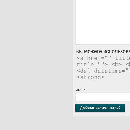
Вы можете использова
<a href="" titl
title=""> <b> <
<del datetime="
<strong> 
Имя:
*