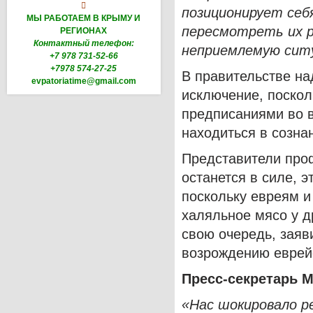

позиционирует себ
МЫ РАБОТАЕМ В КРЫМУ И
пересмотреть их р
РЕГИОНАХ
Контактный телефон:
неприемлемую сит
+7 978 731-52-66
+7978 574-27-25
В правительстве на
evpatoriatime@gmail.com
исключение, поскол
предписаниями во 
находиться в созна
Представители про
останется в силе, э
поскольку евреям и
халяльное мясо у д
свою очередь, заяв
возрождению еврей
Пресс-секретарь 
«Нас шокировало р