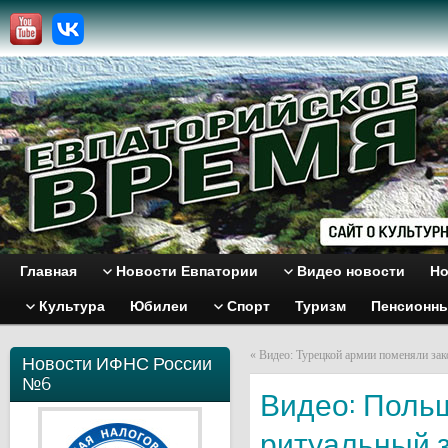
Главная
Новости Евпатории
Видео новости
Но
Культура
Юбилеи
Спорт
Туризм
Пенсионн
«
Видео: Турецкой армии поменяли за
Новости ИФНС России
№6
Видео: Поль
ритуальный з