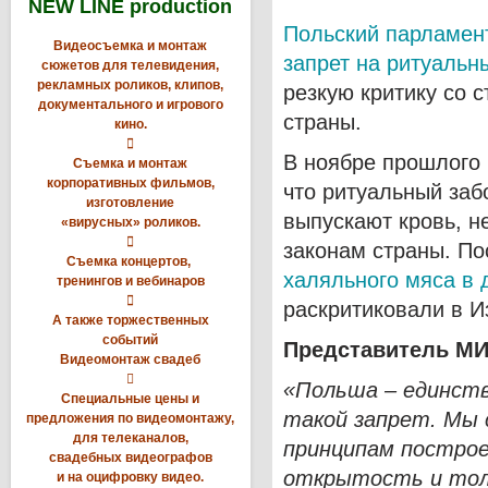
NEW LINE production
Польский парламен
Видеосъемка и монтаж
запрет на ритуальн
сюжетов для телевидения,
рекламных роликов, клипов,
резкую критику со 
документального и игрового
страны.
кино.

В ноябре прошлого 
Съемка и монтаж
корпоративных фильмов,
что ритуальный заб
изготовление
выпускают кровь, н
«вирусных» роликов.

законам страны. По
Съемка концертов,
халяльного мяса в 
тренингов и вебинаров

раскритиковали в И
А также торжественных
событий
Представитель МИ
Видеомонтаж свадеб

«Польша – единств
Специальные цены и
такой запрет. Мы 
предложения по видеомонтажу,
для телеканалов,
принципам построе
свадебных видеографов
открытость и тол
и на оцифровку видео.