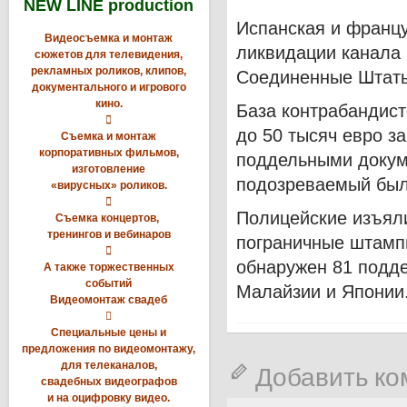
NEW LINE production
Испанская и франц
Видеосъемка и монтаж
ликвидации канала 
сюжетов для телевидения,
рекламных роликов, клипов,
Соединенные Штаты
документального и игрового
кино.
База контрабандист

до 50 тысяч евро за
Съемка и монтаж
корпоративных фильмов,
поддельными докум
изготовление
подозреваемый был 
«вирусных» роликов.

Полицейские изъяли
Съемка концертов,
тренингов и вебинаров
пограничные штамп

обнаружен 81 подде
А также торжественных
событий
Малайзии и Японии
Видеомонтаж свадеб

Специальные цены и
предложения по видеомонтажу,
для телеканалов,
Добавить к
свадебных видеографов
и на оцифровку видео.