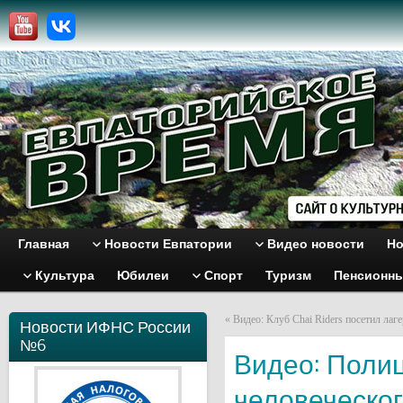
Главная
Новости Евпатории
Видео новости
Но
Культура
Юбилеи
Спорт
Туризм
Пенсионн
«
Видео: Клуб Chai Riders посетил ла
Новости ИФНС России
№6
Видео: Полиц
человеческо