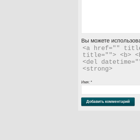
Вы можете использова
<a href="" titl
title=""> <b> <
<del datetime="
<strong> 
Имя:
*