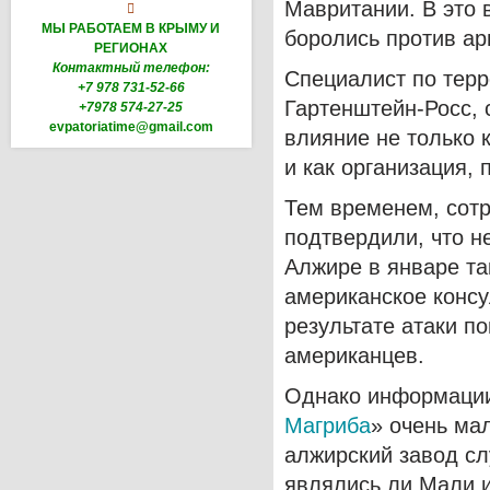
Мавритании. В это 

МЫ РАБОТАЕМ В КРЫМУ И
боролись против ар
РЕГИОНАХ
Контактный телефон:
Специалист по тер
+7 978 731-52-66
Гартенштейн-Росс, 
+7978 574-27-25
evpatoriatime@gmail.com
влияние не только 
и как организация
Тем временем, сот
подтвердили, что н
Алжире в январе та
американское консул
результате атаки п
американцев.
Однако информации
Магриба
» очень ма
алжирский завод сл
являлись ли Мали и