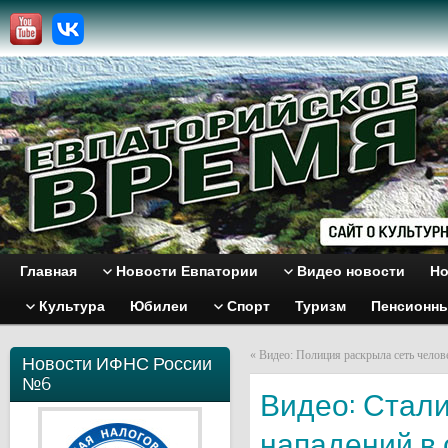
Главная
Новости Евпатории
Видео новости
Но
Культура
Юбилеи
Спорт
Туризм
Пенсионн
«
Видео: Полиция раскрыла сеть челов
Новости ИФНС России
№6
Видео: Стал
нападений в