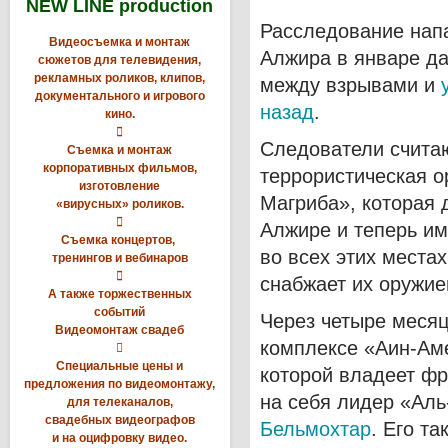
NEW LINE production
Расследование нап
Видеосъемка и монтаж
Алжира в январе да
сюжетов для телевидения,
рекламных роликов, клипов,
между взрывами и
документального и игрового
назад
.
кино.

Следователи считаю
Съемка и монтаж
корпоративных фильмов,
террористическая о
изготовление
Магриба», которая 
«вирусных» роликов.

Алжире и теперь им
Съемка концертов,
во всех этих места
тренингов и вебинаров

снабжает их оружие
А также торжественных
событий
Через четыре меся
Видеомонтаж свадеб
комплексе «Аин-Аме

Специальные цены и
которой владеет фр
предложения по видеомонтажу,
на себя лидер «Аль
для телеканалов,
свадебных видеографов
Бельмохтар
. Его т
и на оцифровку видео.