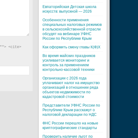
Евпаторийская Детская школа
искусств: выпускной — 2026
Особенности применения
специальных налоговых режимов
в сельскохозяйственной отрасли
обсудят на вебинаре УФНС
России по Республике Крым
"> <cite> 
Как оформить смену главы К(Ф)Х
Во время майских праздников
усиливается мониторинг и
контроль за применением
контрольно-кассовой техники
Организации с 2026 года
уплачивают налог на имущество
организаций в отношении ряда
объектов недвижимости по
кадастровой стоимости
Представители УФНС России по
Республике Крым расскажут о
налоговой декларации по НДС
ФНС России перешло на новые
криптографические стандарты
Проверить наличие льгот по