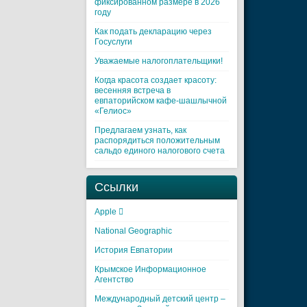
фиксированном размере в 2026
году
Как подать декларацию через
Госуслуги
Уважаемые налогоплательщики!
Когда красота создает красоту:
весенняя встреча в
евпаторийском кафе-шашлычной
«Гелиос»
Предлагаем узнать, как
распорядиться положительным
сальдо единого налогового счета
Ссылки
Apple 
National Geographic
История Евпатории
Крымское Информационное
Агентство
Международный детский центр –