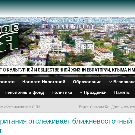
овости
Новости Налоговой
Образование
Безопасн
Пенсионный фонд
Политика
Праздники
Память
сит «беспилотники» у США
Видео: Синагога Бен Данан – памятн
Британия отслеживает ближневосточный
т