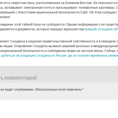
и есть секретная база, расположенная на Ближнем Востоке. Ее персонал о
сы, взламывает электронную почту и прослушивает телефонные разговоры. 
ормацией с Агентством национальной безопасности США. Об этом сообщает
endent.
ождение этой тайной базы не сообщается. Однако информация о ее существ
одержится в документах, которые передал журналистам
бывший сотрудник ЦР
иняют Сноудена в хищении правительственной собственности и в передаче 
им лицам. Откровения Сноудена вызвали широкий резонанс в международном
 национальной безопасности и соблюдении права на частную жизнь. Сейчас
добиться экстрадиции Сноудена из России, где он получил временное убежи
ть комментарий
 не будет опубликован.
Обязательные поля помечены
*