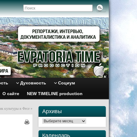
ость
Духовность
Социум
О сайте
NEW TIMELINE production
ик культуры в Фесе
»
Архивы
Архивы
Календарь