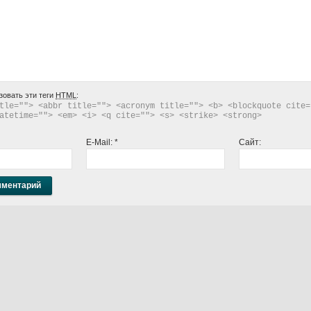
зовать эти теги
HTML
:
tle=""> <abbr title=""> <acronym title=""> <b> <blockquote cite="
atetime=""> <em> <i> <q cite=""> <s> <strike> <strong> 
E-Mail:
*
Сайт: