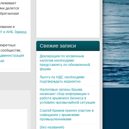
тслеживает
Они делятся
 британская
овании и
У и АНБ Эдвард
Свежие записи
секретных
 сообществе,
администрация
Декларацию по косвенным
налогам необходимо
ще.
представлять по обновленной
форме
Льготу по НДС необходимо
подтверждать корректно
Налоговые органы Крыма
начинают сбор информации о
работе крымского бизнеса в
условиях чрезвычайной ситуации
Cергей Крюков принял участие в
совещании с крымскими
промышленниками
(без названия)