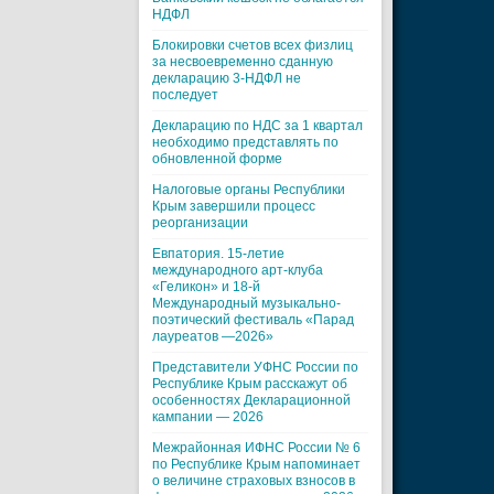
НДФЛ
Блокировки счетов всех физлиц
за несвоевременно сданную
декларацию 3-НДФЛ не
последует
Декларацию по НДС за 1 квартал
необходимо представлять по
обновленной форме
Налоговые органы Республики
Крым завершили процесс
реорганизации
Евпатория. 15-летие
международного арт-клуба
«Геликон» и 18-й
Международный музыкально-
поэтический фестиваль «Парад
лауреатов —2026»
Представители УФНС России по
Республике Крым расскажут об
особенностях Декларационной
кампании — 2026
Межрайонная ИФНС России № 6
по Республике Крым напоминает
о величине страховых взносов в