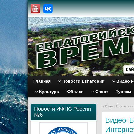
Главная
Новости Евпатории
Видео н
Культура
Юбилеи
Спорт
Туризм
«
Видео: Йемен про
Новости ИФНС России
№6
Видео: 
Интерне