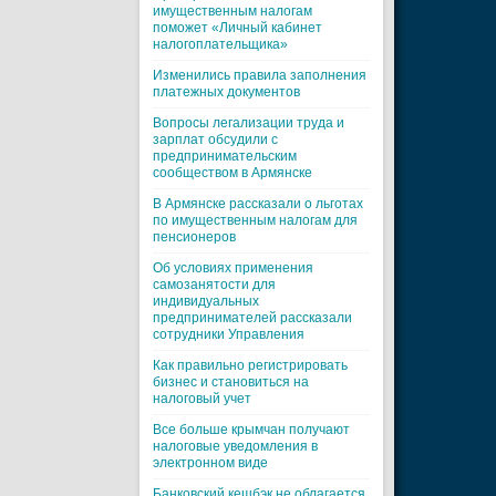
имущественным налогам
поможет «Личный кабинет
налогоплательщика»
Изменились правила заполнения
платежных документов
Вопросы легализации труда и
зарплат обсудили с
предпринимательским
сообществом в Армянске
В Армянске рассказали о льготах
по имущественным налогам для
пенсионеров
Об условиях применения
самозанятости для
индивидуальных
предпринимателей рассказали
сотрудники Управления
Как правильно регистрировать
бизнес и становиться на
налоговый учет
Все больше крымчан получают
налоговые уведомления в
электронном виде
Банковский кешбэк не облагается