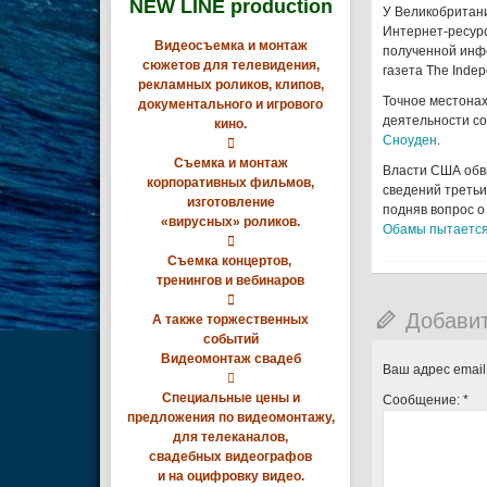
NEW LINE production
У Великобритани
Интернет-ресур
Видеосъемка и монтаж
полученной инф
сюжетов для телевидения,
газета The Indep
рекламных роликов, клипов,
Точное местонах
документального и игрового
деятельности с
кино.
Сноуден
.

Съемка и монтаж
Власти США обв
корпоративных фильмов,
сведений треть
изготовление
подняв вопрос о
«вирусных» роликов.
Обамы пытается 

Съемка концертов,
тренингов и вебинаров

Добави
А также торжественных
событий
Видеомонтаж свадеб
Ваш адрес email

Специальные цены и
Сообщение:
*
предложения по видеомонтажу,
для телеканалов,
свадебных видеографов
и на оцифровку видео.