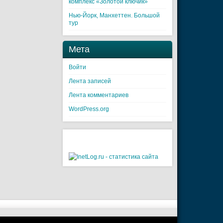
комплекс «Золотой ключик»
Нью-Йорк, Манхеттен. Большой
тур
Мета
Войти
Лента записей
Лента комментариев
WordPress.org