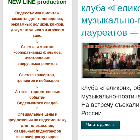
NEW LINE production
клуба «Гелик
Видеосъемка и монтаж
музыкально-
сюжетов для телевидения,
рекламных роликов, клипов,
лауреатов —
документального и игрового
кино.

Съемка и монтаж
корпоративных фильмов,
изготовление
«вирусных» роликов.

Съемка концертов,
тренингов и вебинаров

клуба «Геликон», о
А также торжественных
музыкально-поэтич
событий
Видеомонтаж свадеб
На встречу съехали

России.
Специальные цены и
предложения по видеомонтажу,
Читать далее »
для телеканалов,
свадебных видеографов
и на оцифровку видео.