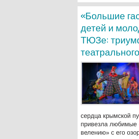
«Большие гас
детей и мол
ТЮЗе: триум
театрального
сердца крымской пу
привезла любимые 
велению» с его оз