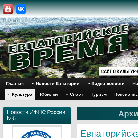
Главная
Новости Евпатории
Видео новости
Но
Культура
Юбилеи
Спорт
Туризм
Пенсионн
Новости ИФНС России
Архи
№6
Евпаторийска