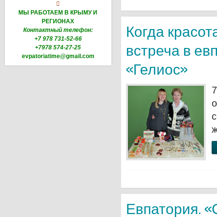

МЫ РАБОТАЕМ В КРЫМУ И
РЕГИОНАХ
Когда красот
Контактный телефон:
+7 978 731-52-66
встреча в е
+7978 574-27-25
evpatoriatime@gmail.com
«Гелиос»
7
о
с
ж
Евпатория. «