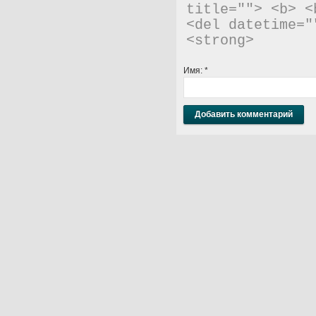
title=""> <b> <
<del datetime="
<strong> 
Имя:
*