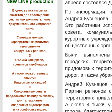
NEW LINE production
апреля состоялся Д
Видеосъемка и монтаж
По информации на
сюжетов для телевидения,
Андрея Кузнецова, 
рекламных роликов, клипов,
документального и игрового
Это работники исп
кино.
совета, коммунал

Съемка и монтаж
курортных учрежде
корпоративных фильмов,
общественных орган
изготовление
«вирусных» роликов.
Были выполнены 

Съемка концертов,
городских террит
тренингов и вебинаров
придомовых террит

А также торжественных
дорог, а также убр
событий
Видеомонтаж свадеб
Андрей Кузнецов о

Партии регионов 
Специальные цены и
предложения по видеомонтажу,
территориях привел
для телеканалов,
А около 4 тысяч у
свадебных видеографов
и на оцифровку видео.
города благоустро