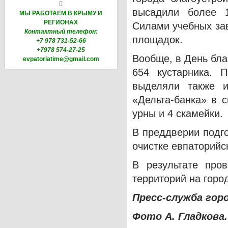

высадили более 1
МЫ РАБОТАЕМ В КРЫМУ И
РЕГИОНАХ
Силами учебных за
Контактный телефон:
площадок.
+7 978 731-52-66
+7978 574-27-25
Вообще, в День бла
evpatoriatime@gmail.com
654 кустарника. 
выделяли также и
«Дельта-банка» в 
урны и 4 скамейки.
В преддверии подг
очистке евпаторийс
В результате про
территорий на горо
Пресс-служба гор
Фото А. Гладкова.