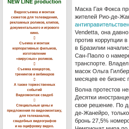
NEW LINE production
Маска Гая Фокса пр
Видеосъемка и монтаж
жителей Рио-де-Жа
сюжетов для телевидения,
рекламных роликов, клипов,
антиправительстве
документального и игрового
Vendetta, она давн
кино.

против коррупции 
Съемка и монтаж
в Бразилии началис
корпоративных фильмов,
изготовление
Сан-Паоло о намер
«вирусных» роликов.
транспорте. Владел

Съемка концертов,
масок Ольга Гилбер
тренингов и вебинаров
месяцев ее бизнес 

А также торжественных
Волна протестов не
событий
Видеомонтаж свадеб
Десятки иностранце

свое решение. По д
Специальные цены и
предложения по видеомонтажу,
де-Жанейро, тольк
для телеканалов,
бронь 27,5% номеро
свадебных видеографов
и на оцифровку видео.
Чемпионат мира по 