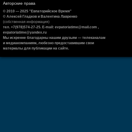
Авторские права
© 2010 — 2025 "Евпаторийское Время"
© Алексей Гладков и Валентина Лавренко
(собственная информация)
тел. +7(978)574-27-25. E-mail: evpatoriatime@mail.com ,
evpatoriatime@yandex.ru
Мы искренне благодарны нашим друзьям — телеканалам
и медиакомпаниям, любезно предоставившим свои
материалы для публикации на сайте.