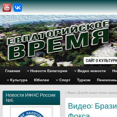
Главная
Новости Евпатории
Видео новости
Но
Культура
Юбилеи
Спорт
Туризм
Пенсионн
«
Видео: Детройт меняет бизнес-ориен
Новости ИФНС России
№6
Видео: Брази
Фокса