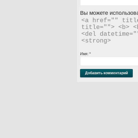
Вы можете использова
<a href="" titl
title=""> <b> <
<del datetime="
<strong> 
Имя:
*